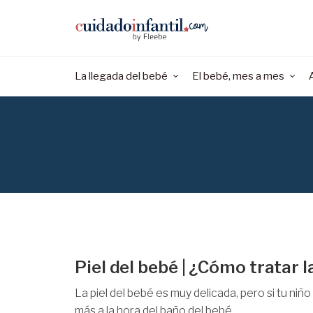
La llegada del bebé
El bebé, mes a mes
Piel del bebé | ¿Cómo tratar l
La piel del bebé es muy delicada, pero si tu ni
más a la hora del baño del bebé.