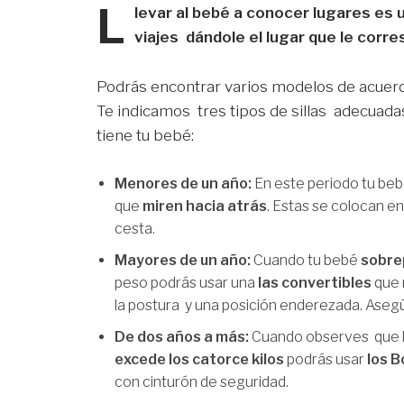
L
levar al bebé a conocer lugares es
viajes dándole el lugar que le corres
Podrás encontrar varios modelos de acuerd
Te indicamos tres tipos de sillas adecuada
tiene tu bebé:
Menores de un año:
En este periodo tu be
que
miren hacia atrás
. Estas se colocan en
cesta.
Mayores de un año:
Cuando tu bebé
sobre
peso podrás usar una
las convertibles
que 
la postura y una posición enderezada. Asegúr
De dos años a más:
Cuando observes que l
excede los catorce kilos
podrás usar
los 
con cinturón de seguridad.