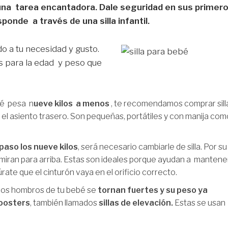
 una tarea encantadora. Dale seguridad en sus primer
ponde a través de una silla infantil.
o a tu necesidad y gusto.
s para la edad y peso que
bé pesa n
ueve kilos a menos
, te recomendamos comprar sill
 el asiento trasero. Son pequeñas, portátiles y con manija com
paso los nueve kilos
, será necesario cambiarle de silla. Por su
miran para arriba. Estas son ideales porque ayudan a mantene
ate que el cinturón vaya en el orificio correcto.
os hombros de tu bebé se
tornan fuertes y su peso ya
Boosters
, también llamados
sillas de elevación.
Estas se usan