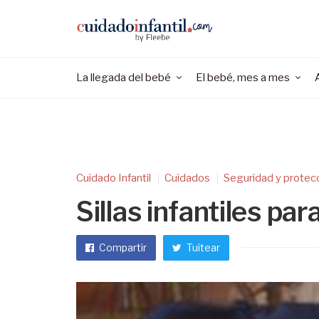
La llegada del bebé
El bebé, mes a mes
Cuidado Infantil
Cuidados
Seguridad y protec
Sillas infantiles par
Compartir
Tuitear