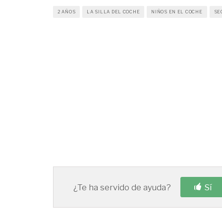
2 AÑOS
LA SILLA DEL COCHE
NIÑOS EN EL COCHE
SE
¿Te ha servido de ayuda?
Sí