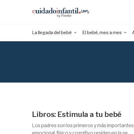
La llegada del bebé
El bebé, mes a mes
Libros: Estimula a tu bebé
Los padres son los primeros y más importantes m
emocional, físico y cognitivo residen en la se...