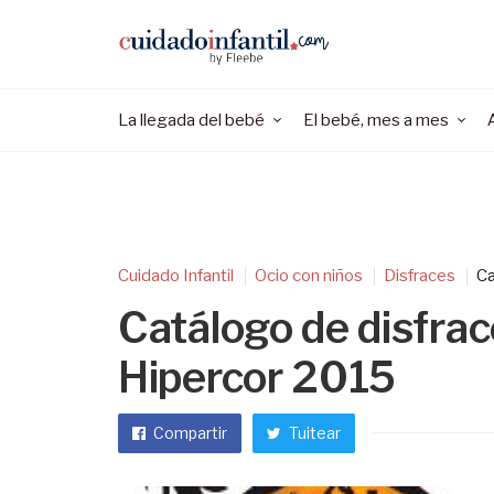
La llegada del bebé
El bebé, mes a mes
Cuidado Infantil
Ocio con niños
Disfraces
Ca
Catálogo de disfra
Hipercor 2015
Compartir
Tuitear