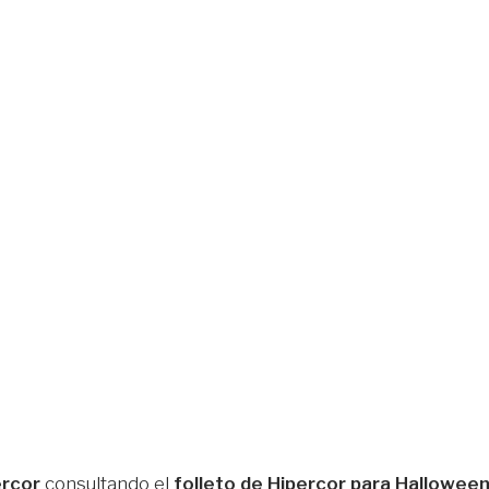
ercor
consultando el
folleto de Hipercor para Hallowee