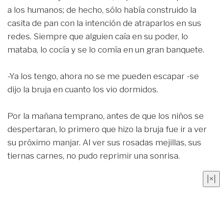
a los humanos; de hecho, sólo había construido la
casita de pan con la intención de atraparlos en sus
redes. Siempre que alguien caía en su poder, lo
mataba, lo cocía y se lo comía en un gran banquete.
-Ya los tengo, ahora no se me pueden escapar -se
dijo la bruja en cuanto los vio dormidos.
Por la mañana temprano, antes de que los niños se
despertaran, lo primero que hizo la bruja fue ir a ver
su próximo manjar. Al ver sus rosadas mejillas, sus
tiernas carnes, no pudo reprimir una sonrisa.
|
×
|
-Serán un bocado exquisito -se dijo y cogió a Hansel
para llevarlo al establo, donde lo encerró.