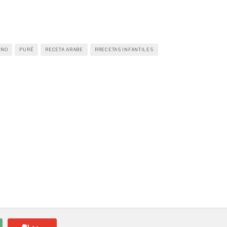
IÑO
PURÉ
RECETA ARABE
RRECETAS INFANTILES