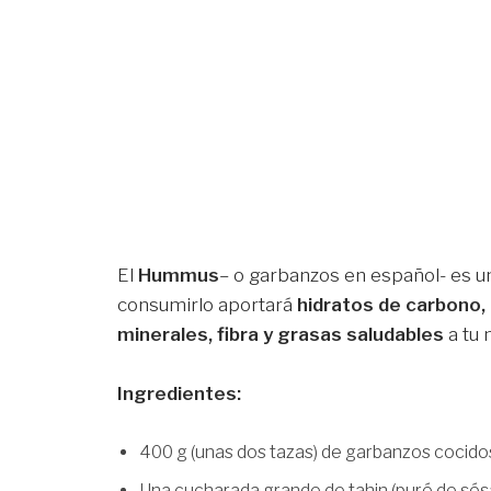
El
Hummus
– o garbanzos en español- es u
consumirlo aportará
hidratos de carbono, 
minerales, fibra y grasas saludables
a tu 
Ingredientes:
400 g (unas dos tazas) de garbanzos cocido
Una cucharada grande de tahin (puré de sés