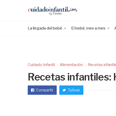
La llegada del bebé
El bebé, mes a mes
Cuidado Infantil
Alimentación
Recetas infantil
Recetas infantiles
Compartir
Tuitear