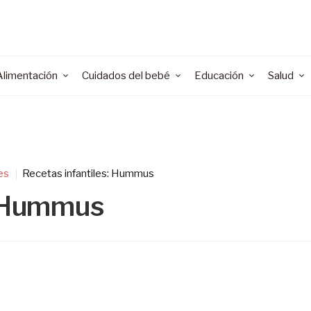
Alimentación
Cuidados del bebé
Educación
Salud
es
Recetas infantiles: Hummus
: Hummus