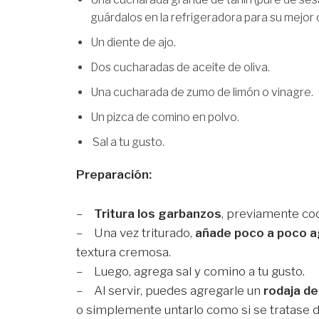
guárdalos en la refrigeradora para su mejor
Un diente de ajo.
Dos cucharadas de aceite de oliva.
Una cucharada de zumo de limón o vinagre.
Un pizca de comino en polvo.
Sal a tu gusto.
Preparación:
–
Tritura los garbanzos
, previamente coc
– Una vez triturado,
añade poco a poco a
textura cremosa.
– Luego, agrega sal y comino a tu gusto.
– Al servir, puedes agregarle un
rodaja d
o simplemente untarlo como si se tratase d