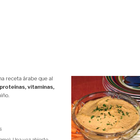
na receta árabe que al
proteínas, vitaminas,
niño.
s
amo). Una vez abierto