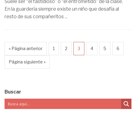
Suele ser “el fastidioso” o “el entrometido” de la clase.
En la guardería siempre existe un niño que desafía al
resto de sus compañeritos ...
« Página anterior
1
2
3
4
5
6
Página siguiente »
Buscar