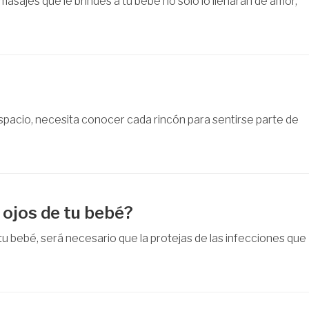
 masajes que le brindes a tu bebé no solo lo llenarán de amor,
pacio, necesita conocer cada rincón para sentirse parte de
 ojos de tu bebé?
tu bebé, será necesario que la protejas de las infecciones que