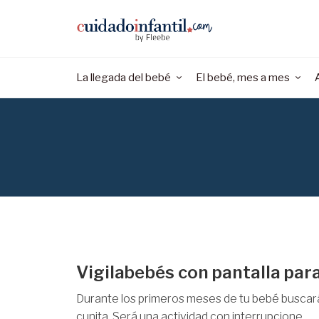
La llegada del bebé
El bebé, mes a mes
Vigilabebés con pantalla par
Durante los primeros meses de tu bebé buscará
cunita. Será una actividad con interrupcione...