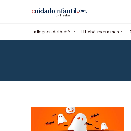
La llegada del bebé
El bebé, mes a mes