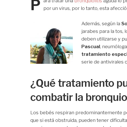
P
ara tratar una
bronquiolitis
aguda lo p
por un virus, por lo tanto, esta afecci
Además, según la
So
jarabes para la tos,
deben utilizarse y p
Pascual
, neumóloga
tratamiento específ
serie de antivirales
¿Qué tratamiento pu
combatir la bronquiol
Los bebés respiran predominantemente por 
que si está obstruida, pueden tener dificulta