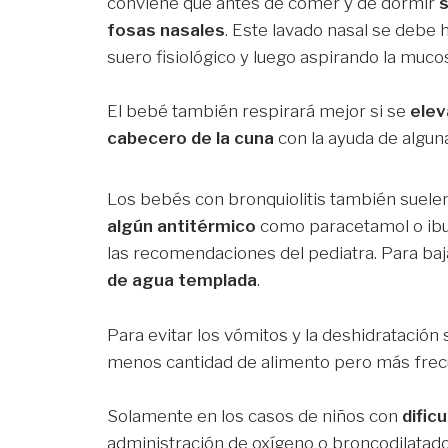
conviene que antes de comer y de dormir
s
fosas nasales
. Este lavado nasal se debe h
suero fisiológico y luego aspirando la muco
El bebé también respirará mejor si se
elev
cabecero de la cuna
con la ayuda de algun
Los bebés con bronquiolitis también suelen
algún antitérmico
como paracetamol o ibu
las recomendaciones del pediatra. Para baj
de agua templada
.
Para evitar los vómitos y la deshidratació
menos cantidad de alimento pero más fre
Solamente en los casos de niños con
dific
administración de oxígeno o broncodilatado