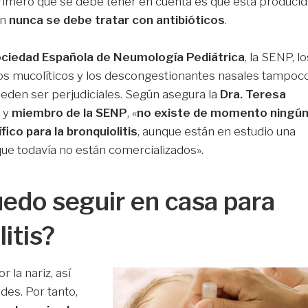
rimero que se debe tener en cuenta es que está produci
ón
nunca se debe tratar con antibióticos
.
ciedad Española de Neumología Pediátrica
, la SENP, lo
 los mucolíticos y los descongestionantes nasales tampoc
ueden ser perjudiciales. Según asegura la
Dra. Teresa
 y
miembro de la SENP
, «
no existe de momento ningú
ico para la bronquiolitis
, aunque están en estudio una
 que todavía no están comercializados».
edo seguir en casa para
itis?
la nariz, así
des. Por tanto,