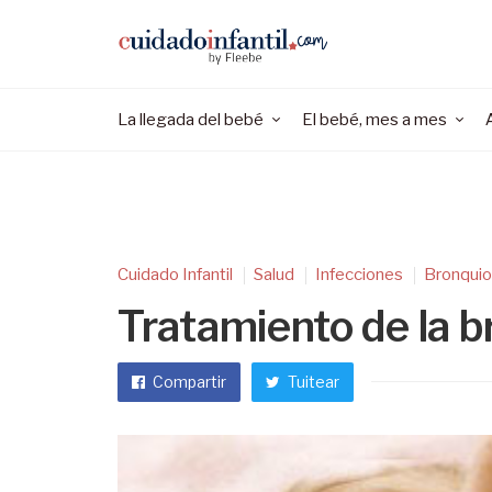
La llegada del bebé
El bebé, mes a mes
Cuidado Infantil
Salud
Infecciones
Bronquiol
Tratamiento de la br
Compartir
Tuitear