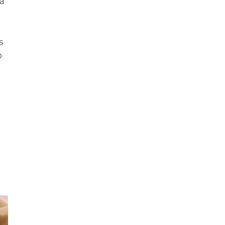
da
s
o
n