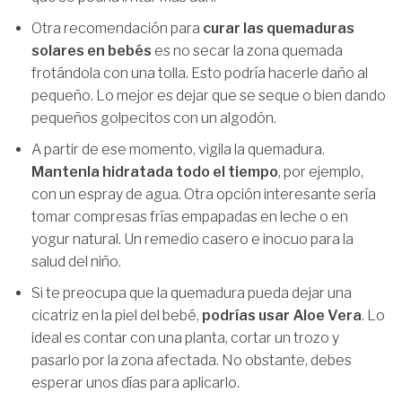
Otra recomendación para
curar las quemaduras
solares en bebés
es no secar la zona quemada
frotándola con una tolla. Esto podría hacerle daño al
pequeño. Lo mejor es dejar que se seque o bien dando
pequeños golpecitos con un algodón.
A partir de ese momento, vigila la quemadura.
Mantenla hidratada todo el tiempo
, por ejemplo,
con un espray de agua. Otra opción interesante sería
tomar compresas frías empapadas en leche o en
yogur natural. Un remedio casero e inocuo para la
salud del niño.
Si te preocupa que la quemadura pueda dejar una
cicatriz en la piel del bebé,
podrías usar Aloe Vera
. Lo
ideal es contar con una planta, cortar un trozo y
pasarlo por la zona afectada. No obstante, debes
esperar unos días para aplicarlo.