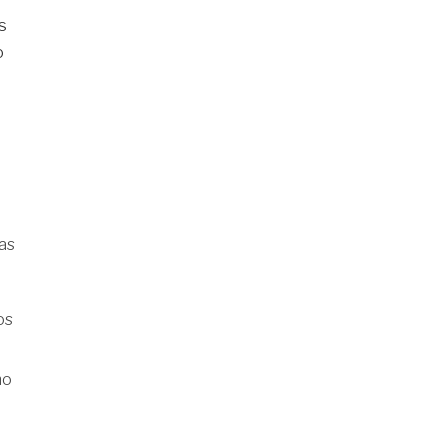
s
o
sas
os
mo