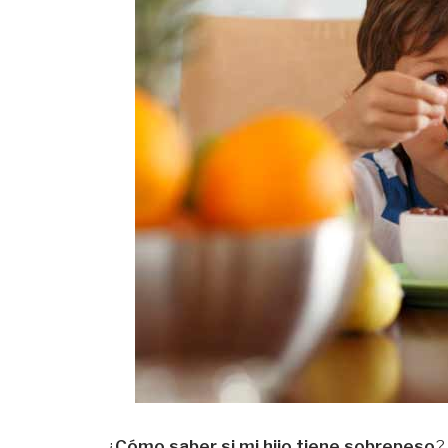
¿
Cómo saber si mi hijo tiene sobrepeso
?