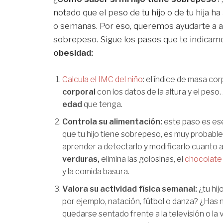
notado que el peso de tu hijo o de tu hija
o semanas. Por eso, queremos ayudarte a av
sobrepeso. Sigue los pasos que te indicamo
obesidad:
Calcula el IMC del niño
: el índice de masa co
corporal
con los datos de la altura y el peso
edad
que tenga.
Controla su alimentación:
este paso es ese
que tu hijo tiene sobrepeso, es muy probabl
aprender a detectarlo y modificarlo cuanto an
verduras,
elimina las golosinas, el
chocolate
y la comida basura.
Valora su actividad física semanal:
¿tu hij
por ejemplo, natación, fútbol o danza? ¿Has n
quedarse sentado frente a la televisión o l