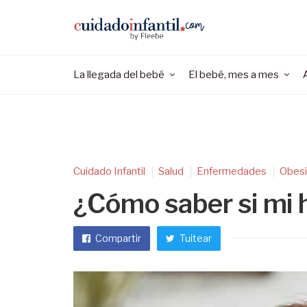
La llegada del bebé
El bebé, mes a mes
Cuidado Infantil
Salud
Enfermedades
Obes
¿Cómo saber si mi h
Compartir
Tuitear