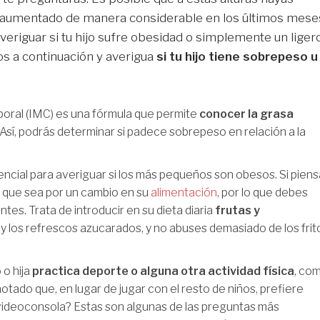
 ha aumentado de manera considerable en los últimos mese
eriguar si tu hijo sufre obesidad o simplemente un liger
s a continuación y averigua
si tu hijo tiene sobrepeso u
rporal (IMC) es una fórmula que permite
conocer la grasa
. Así, podrás determinar si padece sobrepeso en relación a la
ncial para averiguar si los más pequeños son obesos. Si pien
e que sea por un cambio en su
alimentación
, por lo que debes
tes. Trata de introducir en su dieta diaria
frutas y
y los refrescos azucarados, y no abuses demasiado de los frit
o o hija
practica deporte o alguna otra actividad física
, co
otado que, en lugar de jugar con el resto de niños, prefiere
a videoconsola? Estas son algunas de las preguntas más