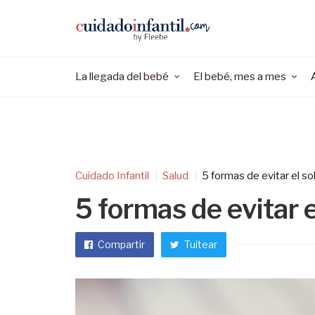
La llegada del bebé
El bebé, mes a mes
Cuidado Infantil
Salud
5 formas de evitar el s
5 formas de evitar 
Compartir
Tuitear