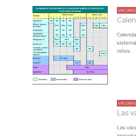
VACUNA
Calen
Calenda
sistemá
niños.
VACUNA
Las v
Las vac
importa