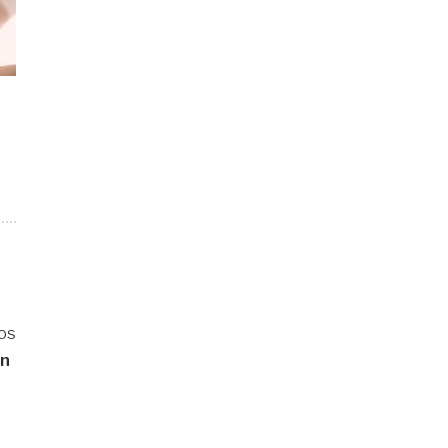
os
an