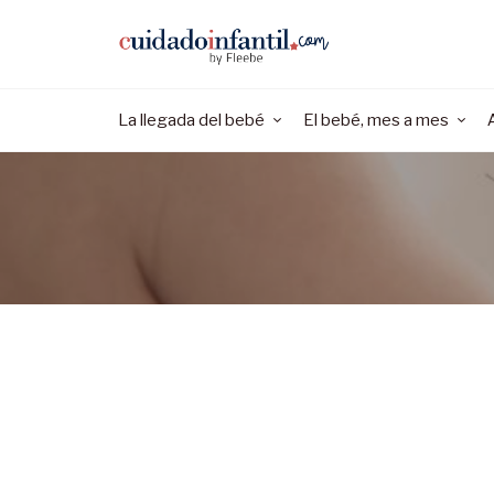
La llegada del bebé
El bebé, mes a mes