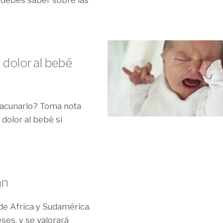
 dolor al bebé
 vacunarlo? Toma nota
dolor al bebé si
an
 de Africa y Sudamérica.
es, y se valorará