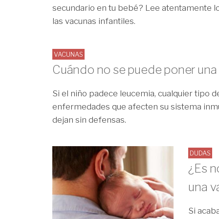
secundario en tu bebé? Lee atentamente lo
las vacunas infantiles.
VACUNAS
Cuándo no se puede poner una
Si el niño padece leucemia, cualquier tipo d
enfermedades que afecten su sistema inmun
dejan sin defensas.
DUDAS
¿Es n
una v
Si acab