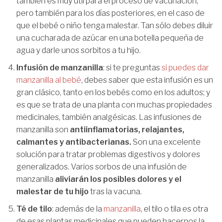
también es muy útil para el proceso de vacunación,
pero también para los días posteriores, en el caso de
que el bebé o niño tenga malestar. Tan sólo debes diluir
una cucharada de azúcar en una botella pequeña de
agua y darle unos sorbitos a tu hijo.
Infusión de manzanilla
: si te preguntas
si puedes dar
manzanilla al bebé
, debes saber que esta infusión es un
gran clásico, tanto en los bebés como en los adultos; y
es que se trata de una planta con muchas propiedades
medicinales, también analgésicas. Las infusiones de
manzanilla son
antiinflamatorias, relajantes,
calmantes y antibacterianas.
Son una excelente
solución para tratar problemas digestivos y dolores
generalizados. Varios sorbos de una infusión de
manzanilla
aliviarán los posibles dolores y el
malestar de tu hijo
tras la vacuna.
Té de tilo
: además de la
manzanilla
, el tilo o tila es otra
de esas plantas medicinales que pueden hacernos la