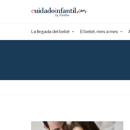
La llegada del bebé
El bebé, mes a mes