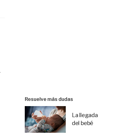
r
Resuelve más dudas
La llegada
del bebé