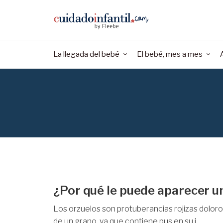
La llegada del bebé
El bebé, mes a mes
¿Por qué le puede aparecer un
Los orzuelos son protuberancias rojizas doloros
de un grano, ya que contiene pus en su i...