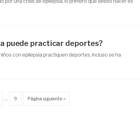
o por una crisis de epilepsia, lo primero que debes hacer es
sia puede practicar deportes?
niños con epilepsia practiquen deportes, incluso se ha
…
9
Página siguiente »