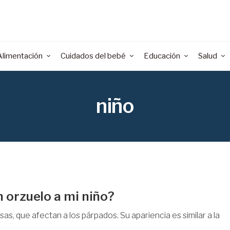
Alimentación
Cuidados del bebé
Educación
Salud
niño
 orzuelo a mi niño?
as, que afectan a los párpados. Su apariencia es similar a la