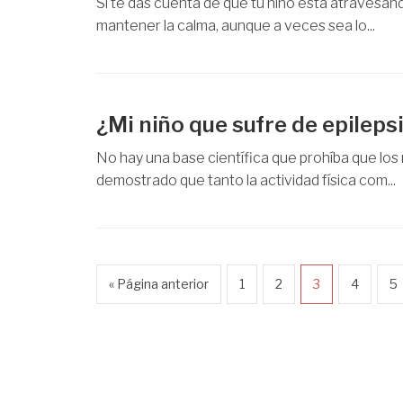
Si te das cuenta de que tu niño está atravesand
mantener la calma, aunque a veces sea lo...
¿Mi niño que sufre de epilep
No hay una base científica que prohíba que los 
demostrado que tanto la actividad física com...
« Página anterior
1
2
3
4
5