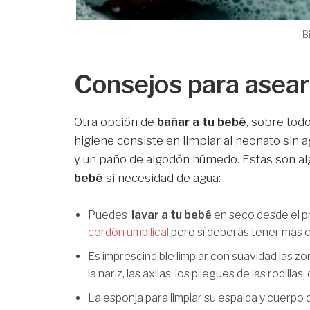
B
Consejos para asear
Otra opción de
bañar a tu bebé
, sobre todo
higiene consiste en limpiar al neonato sin a
y un paño de algodón húmedo. Estas son a
bebé
si necesidad de agua:
Puedes
lavar a tu bebé
en seco desde el pr
cordón umbilical
pero sí deberás tener más 
Es imprescindible limpiar con suavidad las zon
la nariz, las axilas, los pliegues de las rodillas
La esponja para limpiar su espalda y cuerpo