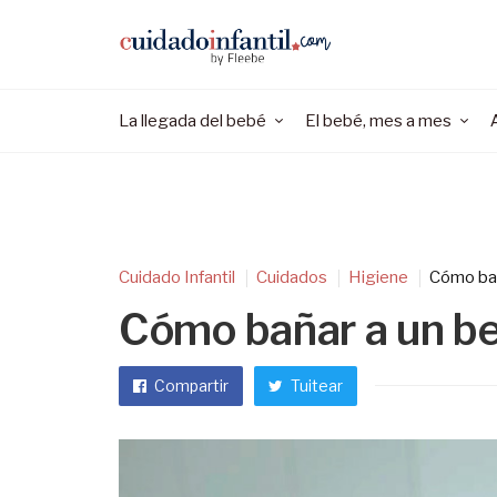
La llegada del bebé
El bebé, mes a mes
Cuidado Infantil
Cuidados
Higiene
Cómo bañ
Cómo bañar a un b
Compartir
Tuitear