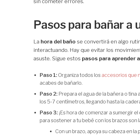
sin cometer errores.
Pasos para bañar a u
La
hora del baño
se convertirá en algo rutin
interactuando. Hay que evitar los movimient
asuste. Sigue estos
pasos para aprender a
Paso 1:
Organiza todos los
accesorios que n
acabes de bañarlo.
Paso 2:
Prepara el agua de la bañera o tina a
los 5-7 centímetros, llegando hasta la cader
Paso 3:
¡Es hora de comenzar a sumergir el 
para sostener a tu bebé con los brazos son l
Con un brazo, apoya su cabeza en la p