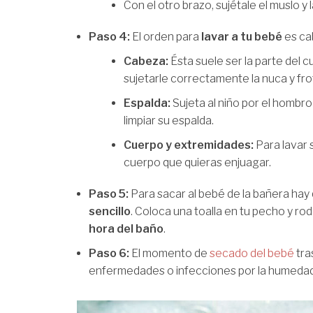
Con el otro brazo, sujétale el muslo y 
Paso 4:
El orden para
lavar a tu bebé
es ca
Cabeza:
Ésta suele ser la parte del 
sujetarle correctamente la nuca y fro
Espalda:
Sujeta al niño por el hombr
limpiar su espalda.
Cuerpo y extremidades:
Para lavar 
cuerpo que quieras enjuagar.
Paso 5:
Para sacar al bebé de la bañera ha
sencillo
. Coloca una toalla en tu pecho y rod
hora del baño
.
Paso 6:
El momento de
secado del bebé
tra
enfermedades o infecciones por la humedad