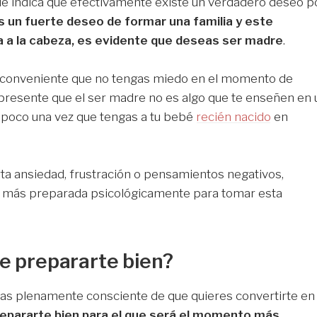
ue indica que efectivamente existe un verdadero deseo p
s un fuerte deseo de formar una familia y este
 a la cabeza, es evidente que deseas ser madre
.
es conveniente que no tengas miedo en el momento de
 presente que el ser madre no es algo que te enseñen en 
a poco una vez que tengas a tu bebé
recién nacido
en
rta ansiedad, frustración o pensamientos negativos,
o más preparada psicológicamente para tomar esta
de prepararte bien?
eas plenamente consciente de que quieres convertirte en
prepararte bien para el que será el momento más