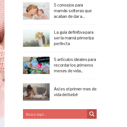
5 consejos para
mamás solteras que
acaban de dar a...
La guía definitiva para
ser la mamá primeriza
perfecta
5 artículos ideales para
recordar los primeros
meses de vida...
Así es el primer mes de
vida del bebé