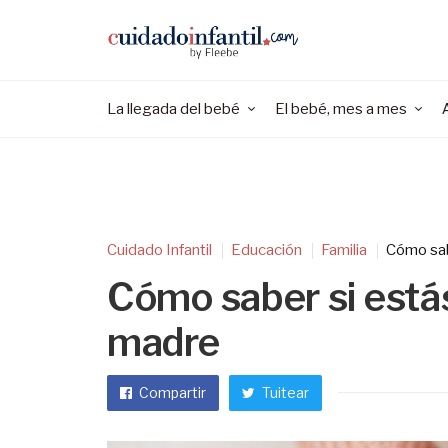
La llegada del bebé
El bebé, mes a mes
Cuidado Infantil
Educación
Familia
Cómo sab
Cómo saber si está
madre
Compartir
Tuitear