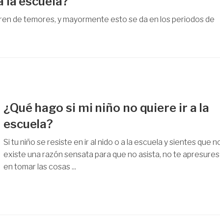
a la escuela?
fren de temores, y mayormente esto se da en los periodos de
¿Qué hago si mi niño no quiere ir a la
escuela?
Si tu niño se resiste en ir al nido o a la escuela y sientes que n
existe una razón sensata para que no asista, no te apresures
en tomar las cosas ...