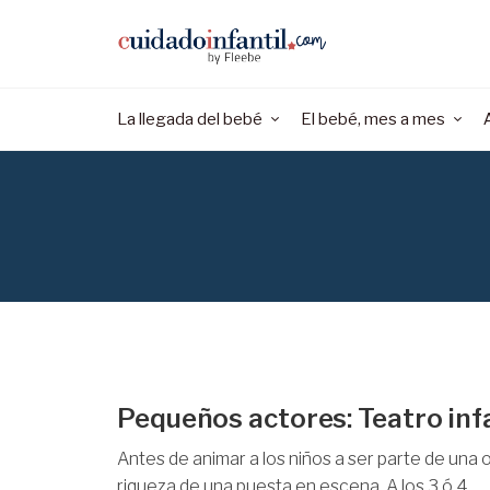
La llegada del bebé
El bebé, mes a mes
Pequeños actores: Teatro infa
Antes de animar a los niños a ser parte de una
riqueza de una puesta en escena. A los 3 ó 4 ...