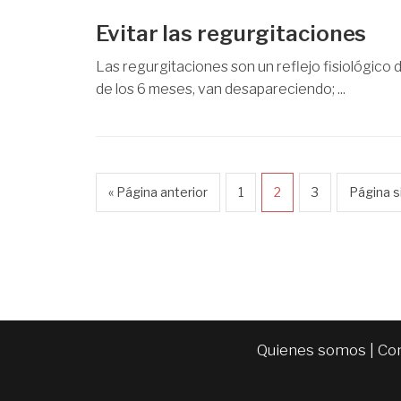
Evitar las regurgitaciones
Las regurgitaciones son un reflejo fisiológico d
de los 6 meses, van desapareciendo; ...
« Página anterior
1
2
3
Página s
Quienes somos
|
Co