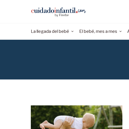
La llegada del bebé
El bebé, mes a mes