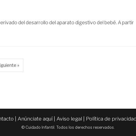
erivado del desarrollo del aparato digestivo del bebé. A partir
iguiente »
ntacto
|
Anúnciate aquí
|
Aviso legal
|
Política de privacida
© Cuidado Infantil. Todos los derechos reservados.