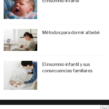
El insomnio infantil
Métodos para dormir al bebé
El insomnio infantil y sus
consecuencias familiares
Quienes somos
|
Contacto
|
Anúnciate aquí
|
Aviso
|
×
|