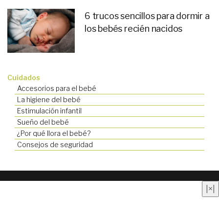
6 trucos sencillos para dormir a
los bebés recién nacidos
Cuidados
Accesorios para el bebé
La higiene del bebé
Estimulación infantil
Sueño del bebé
¿Por qué llora el bebé?
Consejos de seguridad
Quienes somos
|
Contacto
|
Anúnciate aquí
|
Aviso
|
×
|
legal
|
Política de privacidad
|
Política de cookies
© Cuidado Infantil. Todos los derechos reservados.