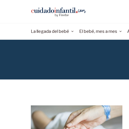
La llegada del bebé
El bebé, mes a mes