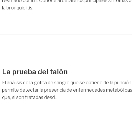
resfriado común. Conoce al detalle los principales síntomas 
la bronquiolitis.
La prueba del talón
El análisis de la gotita de sangre que se obtiene de la punción
permite detectar la presencia de enfermedades metabólica
que, si son tratadas desd...