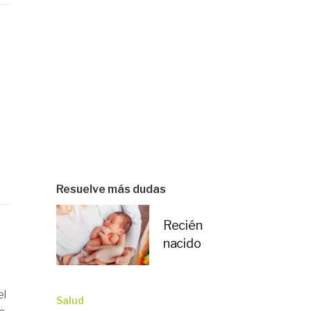
Resuelve más dudas
Recién
nacido
el
Salud