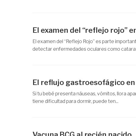
El examen del “reflejo rojo” e
El examen del “Reflejo Rojo” es parte importan
detectar enfermedades oculares como catarata
El reflujo gastroesofágico en
Si tu bebé presenta náuseas, vómitos, llora ap
tiene dificultad para dormir, puede ten...
Vacuna BCG al recién nacido