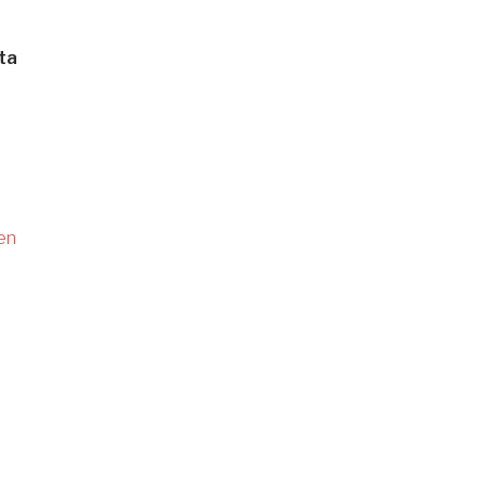
ta
en