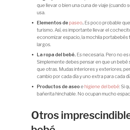
que llevar o bien una cuna de viaje (cuando s
usa.
Elementos de
paseo
.
Es poco probable que 
turismo. Así, es importante llevar el cochecit
economizar espacio, la mochila portabebés 
largos.
La ropa del bebé.
Es necesaria. Pero no es
Simplemente debes pensar en que un bebé 
que otras. Mudas interiores y exteriores, pe
cambio por cada día y uno extra para cada dí
Productos de aseo
e
higiene del bebé
: Si 
bañerita hinchable. No ocupan mucho espacio
Otros imprescindible
bebé