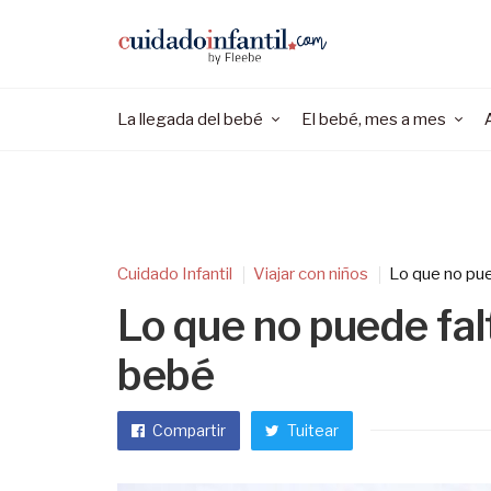
La llegada del bebé
El bebé, mes a mes
Cuidado Infantil
Viajar con niños
Lo que no pue
Lo que no puede falt
bebé
Compartir
Tuitear