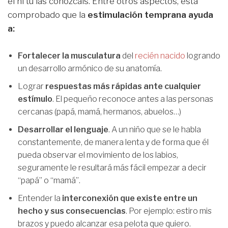
él ni tú las conozcáis. Entre otros aspectos, está
comprobado que la
estimulación temprana ayuda
a:
Fortalecer la musculatura
del
recién nacido
logrando
un desarrollo armónico de su anatomía.
Lograr
respuestas más rápidas ante cualquier
estímulo
. El pequeño reconoce antes a las personas
cercanas (papá, mamá, hermanos, abuelos…)
Desarrollar el lenguaje
. A un niño que se le habla
constantemente, de manera lenta y de forma que él
pueda observar el movimiento de los labios,
seguramente le resultará más fácil empezar a decir
“papá” o “mamá”.
Entender la
interconexión que existe entre un
hecho y sus consecuencias
. Por ejemplo: estiro mis
brazos y puedo alcanzar esa pelota que quiero.