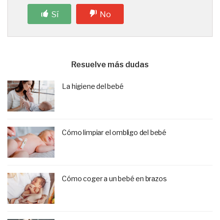
Sí
No
Resuelve más dudas
La higiene del bebé
Cómo limpiar el ombligo del bebé
Cómo coger a un bebé en brazos