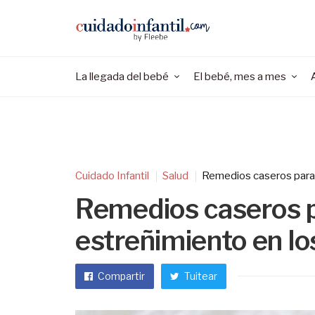
La llegada del bebé
El bebé, mes a mes
Cuidado Infantil
Salud
Remedios caseros para a
Remedios caseros pa
estreñimiento en l
Compartir
Tuitear