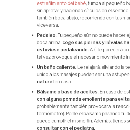
estreñimiento del bebé
, tumba al pequeño bo
sin apretar y haciendo círculos en el sentido 
también boca abajo, recorriendo con tus mano
viceversa.
Pedaleo.
Tu pequeño aún no puede hacer eje
boca arriba,
coge sus piernas y llévalas h
estuviese pedaleando.
A él le parecerá un
tal vez provoque el necesario movimiento in
Un baño caliente.
Le relajará, aliviando la 
unido a los masajes pueden ser una estupen
natural
en casa.
Bálsamo a base de aceites.
En caso de es
con alguna pomada emoliente para evitar
probablemente también provocara la reacción
termómetro). Ponle el bálsamo pasando tu de
puede cumplir el mismo fin. Además, tienes su
consultar con el pediatra.