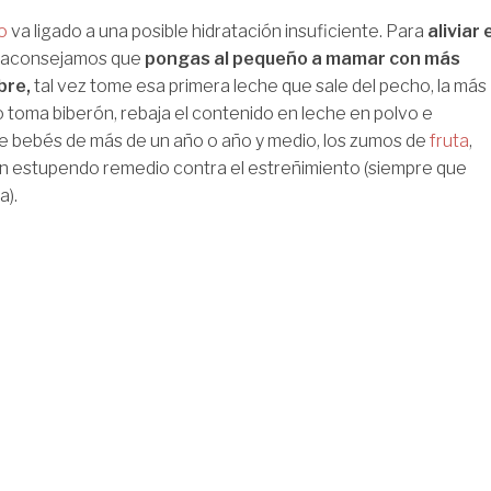
to
va ligado a una posible hidratación insuficiente. Para
aliviar 
e aconsejamos que
pongas al pequeño a mamar con más
bre,
tal vez tome esa primera leche que sale del pecho, la más
hijo toma biberón, rebaja el contenido en leche en polvo e
de bebés de más de un año o año y medio, los zumos de
fruta
,
 un estupendo remedio contra el estreñimiento (siempre que
a).