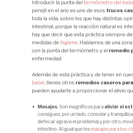
Introducir la punta del
termómetro del beb
perejil en el ano es uno de esos
trucos cas
toda la vida, sobre los que hay distintas o
intestinal, porque la reacción natural es in
hay que decir que esta práctica siempre d
medidas de
higiene
. Hablamos de una zona 
con la punta del termómetro y el
remedio p
enfermedad.
Además de esta práctica y de tener en cue
bebé
, tienes otros
remedios caseros para
pueden ayudarte a proporcionar el alivio q
Masajes.
Son magníficos para
aliviar el e
consigues, por un lado, consolar y tranquiliz
defecar agrava el problema) y por otro, movi
intestino. Al igual que los
masajes para los có