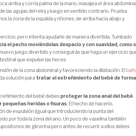
ca arriba y con la palma de la mano, masajea el área abdominal
de las agujas del reloj y luego en sentido contrario. Prueba
s la zona de la espalda y riñones, de arriba hacia abajo y
rcicio, pero intenta ayudarle de manera divertida. Tumbado
acia el pecho moviéndolas despacio y con suavidad, como s
 nuevo juego divertido y conseguirás que haga un ejercicio qu
testinal que expulse las heces.
tensión de la zona abdominal y favoreciendo la dilatación. El
bañ
da solución para
tratar el estreñimiento del bebé de forma
treñimiento del bebé debes
proteger la zona anal del bebé
 pequeñas heridas o fisuras
. El hecho de hacerlo,
 de expulsión (igual que introduciendo la punta del
do por toda la zona del ano. Un poco de vaselina también
positorios de glicerina pero antes de recurrir a ellos debes