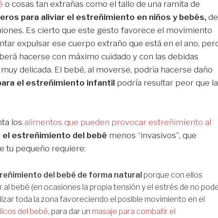
é
o cosas tan extrañas como el tallo de una ramita de
eros para aliviar el estreñimiento en niños y bebés,
de
piniones. Es cierto que este gesto favorece el movimiento
tentar expulsar ese cuerpo extraño que está en el ano, per
eberá hacerse con máximo cuidado y con las debidas
muy delicada. El bebé, al moverse, podría hacerse daño
ara el estreñimiento infantil
podría resultar peor que la
nta los
alimentos que pueden provocar estreñimiento al
 el estreñimiento del bebé
menos “invasivos”, que
ue tu pequeño requiere:
streñimiento del bebé de forma natural
porque con ellos
ar al bebé (en ocasiones la propia tensión y el estrés de no pod
lizar toda la zona favoreciendo el posible movimiento en el
licos del bebé
, para dar un
masaje para combatir el