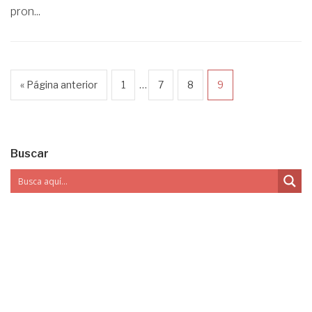
pron...
…
« Página anterior
1
7
8
9
Buscar