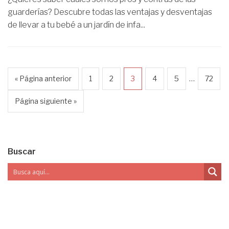
guarderías? Descubre todas las ventajas y desventajas
de llevar a tu bebé a un jardín de infa...
…
« Página anterior
1
2
3
4
5
72
Página siguiente »
Buscar